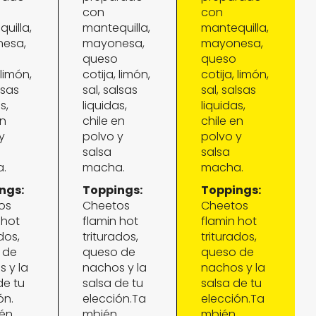
con
con
uilla,
mantequilla,
mantequilla,
esa,
mayonesa,
mayonesa,
queso
queso
 limón,
cotija, limón,
cotija, limón,
lsas
sal, salsas
sal, salsas
s,
liquidas,
liquidas,
en
chile en
chile en
y
polvo y
polvo y
salsa
salsa
.
macha.
macha.
ngs:
Toppings:
Toppings:
os
Cheetos
Cheetos
 hot
flamin hot
flamin hot
dos,
triturados,
triturados,
 de
queso de
queso de
 y la
nachos y la
nachos y la
de tu
salsa de tu
salsa de tu
ón.
elección.Ta
elección.Ta
én
mbién
mbién