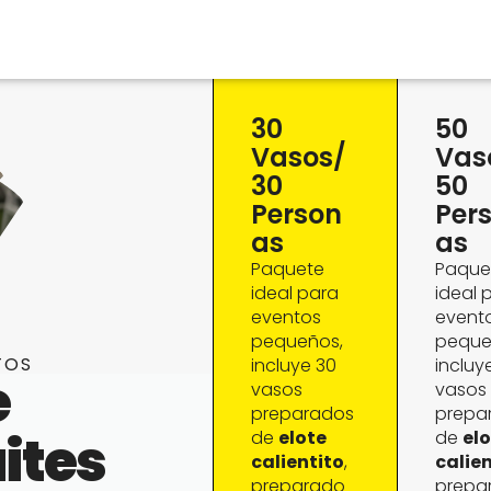
30
50
Vasos/
Vas
30
50
Person
Per
As
As
Paquete
Paque
ideal para
ideal 
eventos
event
pequeños,
peque
TOS
incluye 30
incluy
e
vasos
vasos
preparados
prepa
ites
de
elote
de
el
calientito
,
calie
preparado
prepa