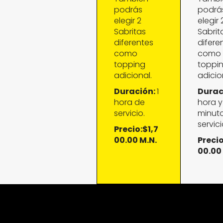
podrás
podrá
elegir 2
elegir 
Sabritas
Sabrit
diferentes
difere
como
como
topping
toppi
adicional.
adicio
Duración:
1
Durac
hora de
hora y
servicio.
minut
servici
Precio:$1,7
00.00 M.N.
Precio
00.00