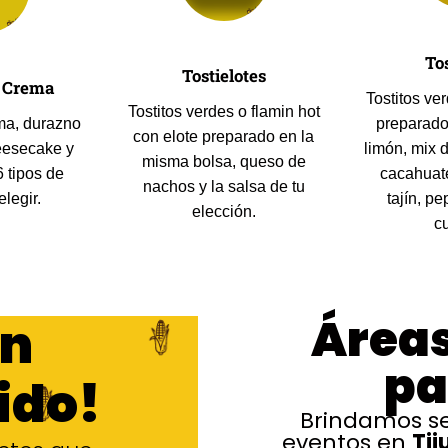
To
Tostielotes
n Crema
Tostitos ver
Tostitos verdes o flamin hot
ma, durazno
preparado
con elote preparado en la
eesecake y
limón, mix 
misma bolsa, queso de
 tipos de
cacahuate
nachos y la salsa de tu
elegir.
tajín, pe
elección.
cu
Áreas
on
pa
ido!
Brindamos se
eventos en
Tij