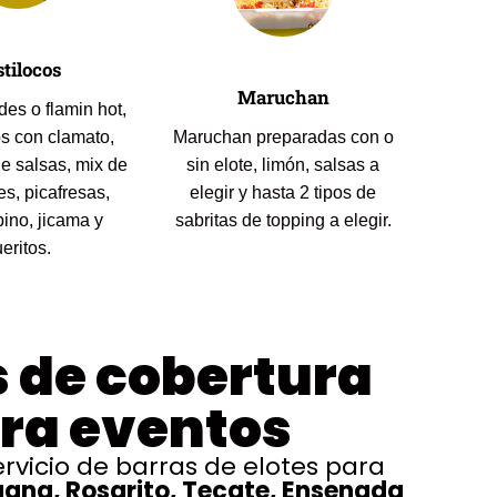
stilocos
Maruchan
des o flamin hot,
s con clamato,
Maruchan preparadas con o
de salsas, mix de
sin elote, limón, salsas a
s, picafresas,
elegir y hasta 2 tipos de
pino, jicama y
sabritas de topping a elegir.
eritos.
 de cobertura
ra eventos
rvicio de barras de elotes para
uana, Rosarito, Tecate, Ensenada