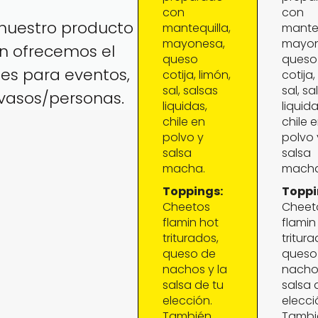
con
con
 nuestro producto
mantequilla,
manteq
mayonesa,
mayon
én ofrecemos el
queso
queso
tes para eventos,
cotija, limón,
cotija,
sal, salsas
sal, sa
vasos/personas.
liquidas,
liquida
chile en
chile 
polvo y
polvo 
salsa
salsa
macha.
macha
Toppings:
Toppi
Cheetos
Cheet
flamin hot
flamin
triturados,
tritura
queso de
queso
nachos y la
nachos
salsa de tu
salsa 
elección.
elecci
También
Tambi