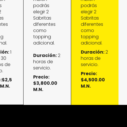
s
podrás
podrás
2
elegir 2
elegir 2
as
Sabritas
Sabritas
ntes
diferentes
diferentes
como
como
ng
topping
topping
nal.
adicional.
adicional.
ión:
1
Duración:
2
Duración:
2
 30
horas de
horas de
os de
servicio.
servicio.
o.
Precio:
Precio:
:$2,5
$4,500.00
$3,800.00
 M.N.
M.N.
M.N.