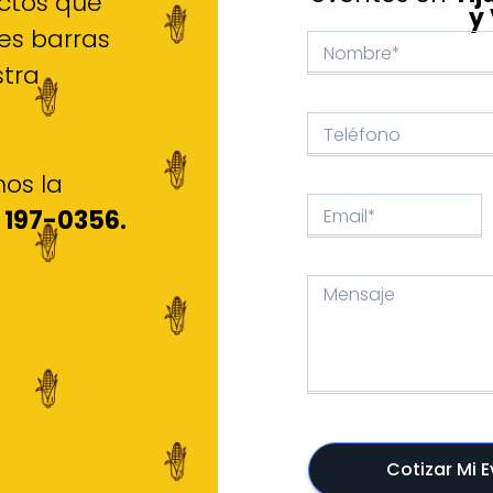
uctos que
y
es barras
tra
os la
 197-0356.
Cotizar Mi 