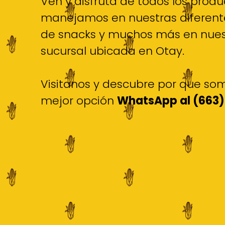
Ven y disfruta de todos los prod
manejamos en nuestras diferent
de snacks y muchos más en nues
sucursal ubicada en Otay.
Visitanos y descubre por que som
mejor opción
WhatsApp al (663)