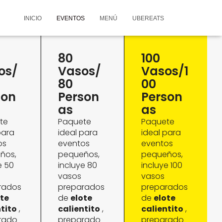
INICIO
EVENTOS
MENÚ
UBEREATS
80
100
os/
Vasos/
Vasos/1
80
00
son
Person
Person
As
As
te
Paquete
Paquete
para
ideal para
ideal para
os
eventos
eventos
ños,
pequeños,
pequeños,
e 50
incluye 80
incluye 100
vasos
vasos
rados
preparados
preparados
ote
de
elote
de
elote
ntito
,
calientito
,
calientito
,
rado
preparado
preparado